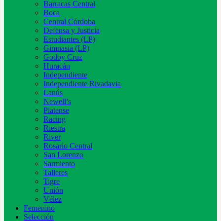
Barracas Central
Boca
Central Córdoba
Defensa y Justicia
Estudiantes (LP)
Gimnasia (LP)
Godoy Cruz
Huracán
Independiente
Independiente Rivadavia
Lanús
Newell’s
Platense
Racing
Riestra
River
Rosario Central
San Lorenzo
Sarmiento
Talleres
Tigre
Unión
Vélez
Femenino
Selección