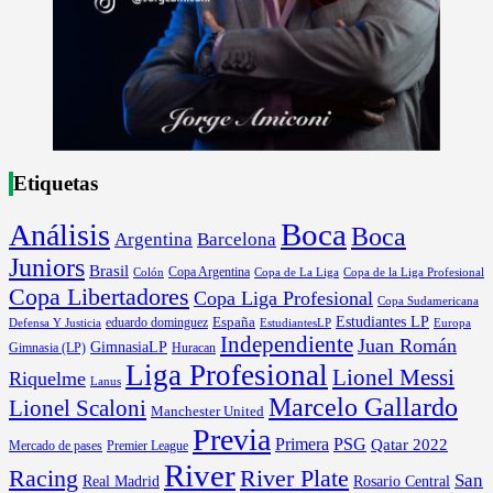
Etiquetas
Boca
Análisis
Boca
Argentina
Barcelona
Juniors
Brasil
Copa Argentina
Colón
Copa de La Liga
Copa de la Liga Profesional
Copa Libertadores
Copa Liga Profesional
Copa Sudamericana
Estudiantes LP
España
eduardo dominguez
Europa
Defensa Y Justicia
EstudiantesLP
Independiente
Juan Román
GimnasiaLP
Gimnasia (LP)
Huracan
Liga Profesional
Lionel Messi
Riquelme
Lanus
Marcelo Gallardo
Lionel Scaloni
Manchester United
Previa
Primera
PSG
Qatar 2022
Mercado de pases
Premier League
River
River Plate
Racing
San
Rosario Central
Real Madrid