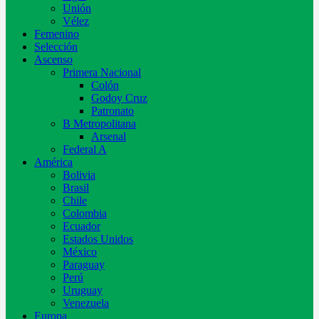
Unión
Vélez
Femenino
Selección
Ascenso
Primera Nacional
Colón
Godoy Cruz
Patronato
B Metropolitana
Arsenal
Federal A
América
Bolivia
Brasil
Chile
Colombia
Ecuador
Estados Unidos
México
Paraguay
Perú
Uruguay
Venezuela
Europa