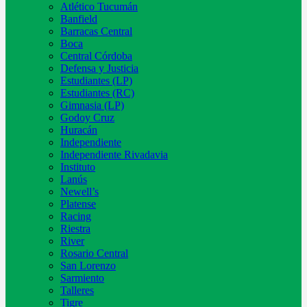
Atlético Tucumán
Banfield
Barracas Central
Boca
Central Córdoba
Defensa y Justicia
Estudiantes (LP)
Estudiantes (RC)
Gimnasia (LP)
Godoy Cruz
Huracán
Independiente
Independiente Rivadavia
Instituto
Lanús
Newell’s
Platense
Racing
Riestra
River
Rosario Central
San Lorenzo
Sarmiento
Talleres
Tigre