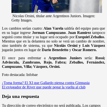
Nicolas Orsini, titular ante Argentinos Juniors. Imagen:
Getty Images.
Los cambios serían cuatro:
Alan Varela
saldría del equipo para que
en su lugar ingrese
Jorman Campuzano
.
Juan Ramírez
tampoco
seguirá como titular y su lugar será ocupado por
Exequiel Zeballos
.
Mientras que en la delantera no solo se verá un cambio de nombre,
sino también de sistema, ya que
Nicolás Orsini y
Luis Vázquez
jugarán juntos en lugar de
Dario Benedetto
y
Oscar Romero.
El once para enfrentar a
Argentinos Juniors
sería:
Rossi;
Advincula, Zambrano, Rojo, Fabra; Zeballos, Fernández,
Campuzano, Villa; Vázquez, Orsini.
Foto destacada: Infobae
Navegación
¿Toma forma? El XI que Gallardo piensa contra Gimnasia
El exjugador de River que puede pegar la vuelta al club
de
entradas
Deja una respuesta
Tu dirección de correo electrónico no será publicada.
Los campos