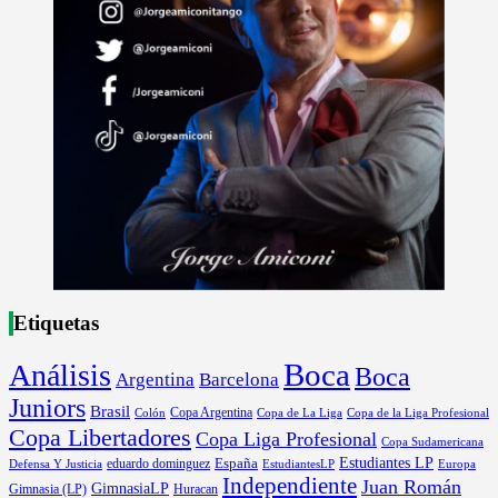
Etiquetas
Boca
Análisis
Boca
Argentina
Barcelona
Juniors
Brasil
Copa Argentina
Colón
Copa de La Liga
Copa de la Liga Profesional
Copa Libertadores
Copa Liga Profesional
Copa Sudamericana
Estudiantes LP
España
eduardo dominguez
Europa
Defensa Y Justicia
EstudiantesLP
Independiente
Juan Román
GimnasiaLP
Gimnasia (LP)
Huracan