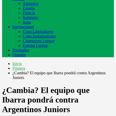
Alemania
España
Francia
Inglaterra
Italia
Internacional
Copa Libertadores
Copa Sudamericana
Champions League
Europa League
Biografías
Opinión
Inicio
Primera
¿Cambia? El equipo que Ibarra pondrá contra Argentinos
Juniors
¿Cambia? El equipo que
Ibarra pondrá contra
Argentinos Juniors