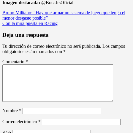
Imagen destacada:
@BocaJrsOficial
Navegación
Bruno Militano: “Hay que armar un sistema de juego que tenga el
menor desgaste posible”
de
Con la mira puesta en Racing
entradas
Deja una respuesta
Tu dirección de correo electrónico no será publicada.
Los campos
obligatorios están marcados con
*
Comentario
*
Nombre
*
Correo electrónico
*
Web