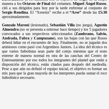
manera a los
Octavos de Final
del certamen.
Miguel Ángel Russo
,
citó a sus dirigidos para hoy por la tarde enfrentar al conjunto de
Sergio Rondina
. El “Xeneize” recibe a el
“Arse”
desde las
15:30
aproximadamente.
Gonzalo Maroni
(lesionado),
Sebastián Villa
(no juega),
Agustín
Almendra
(no se presenta a entrenar hace tiempo) y los 5 jugadores
convocados a sus respectivos seleccionados (
Zambrano, Salvio,
Andrada, Fabra
y
Campuzano
), son las bajas con las que Russo
deberá lidiar en el encuentro de hoy. Finalmente, no se jugarán dos
amistosos como pasó con Argentinos Juniors. La idea del técnico es
que varios futbolistas sean parte del cotejo mientras que el resto
entrene de manera normal en otra de las canchas del Centro de
Entrenamiento por eso todos los integrantes del plantel que están a
disposición del técnico, están citados para después del mediodía.
Pese a que aún no definió el equipo inicial, el objetivo es formar un
mix para que la gran mayoría de los interpretes pueda sumar el roce
futbolístico necesario.