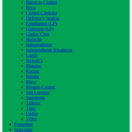
Barracas Central
Boca
Central Córdoba
Defensa y Justicia
Estudiantes (LP)
Gimnasia (LP)
Godoy Cruz
Huracán
Independiente
Independiente Rivadavia
Lanús
Newell’s
Platense
Racing
Riestra
River
Rosario Central
San Lorenzo
Sarmiento
Talleres
Tigre
Unión
Vélez
Femenino
Selección