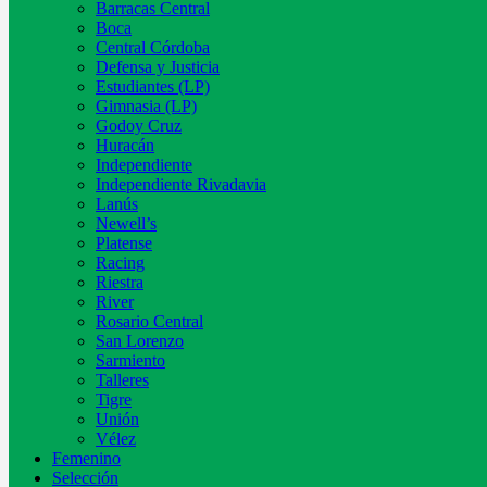
Barracas Central
Boca
Central Córdoba
Defensa y Justicia
Estudiantes (LP)
Gimnasia (LP)
Godoy Cruz
Huracán
Independiente
Independiente Rivadavia
Lanús
Newell’s
Platense
Racing
Riestra
River
Rosario Central
San Lorenzo
Sarmiento
Talleres
Tigre
Unión
Vélez
Femenino
Selección