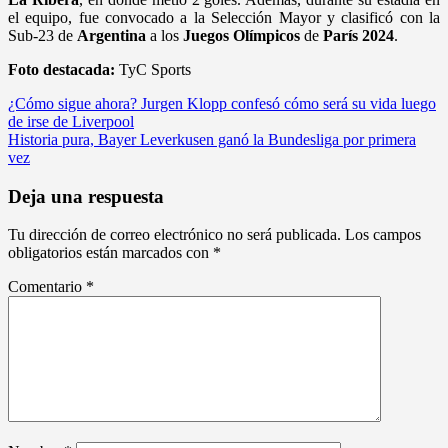
el equipo, fue convocado a la Selección Mayor y clasificó con la
Sub-23 de
Argentina
a los
Juegos Olímpicos
de
París 2024
.
Foto destacada:
TyC Sports
Navegación
¿Cómo sigue ahora? Jurgen Klopp confesó cómo será su vida luego
de irse de Liverpool
de
Historia pura, Bayer Leverkusen ganó la Bundesliga por primera
entradas
vez
Deja una respuesta
Tu dirección de correo electrónico no será publicada.
Los campos
obligatorios están marcados con
*
Comentario
*