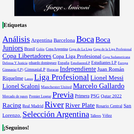
Etiquetas
Boca
Análisis
Boca
Argentina
Barcelona
Juniors
Brasil
Copa Argentina
Colón
Copa de La Liga
Copa de la Liga Profesional
Copa Libertadores
Copa Liga Profesional
Copa Sudamericana
Estudiantes LP
España
eduardo dominguez
Europa
Defensa Y Justicia
EstudiantesLP
Independiente
Juan Román
GimnasiaLP
Gimnasia (LP)
Huracan
Liga Profesional
Lionel Messi
Riquelme
Lanus
Marcelo Gallardo
Lionel Scaloni
Manchester United
Previa
Primera
PSG
Qatar 2022
Mercado de pases
Premier League
River
River Plate
Racing
San
Rosario Central
Real Madrid
Selección Argentina
Lorenzo.
Vélez
Talleres
¡Seguinos!