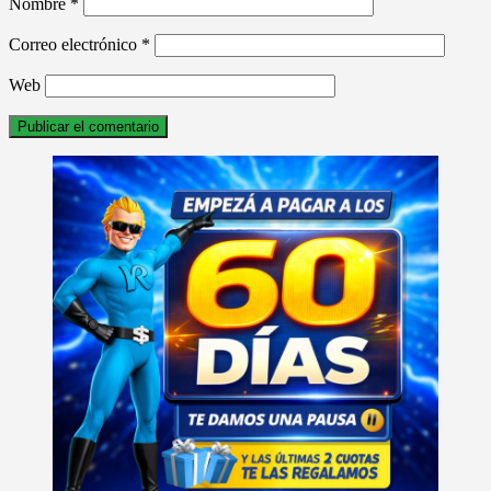
Nombre
*
Correo electrónico
*
Web