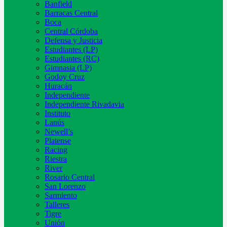
Banfield
Barracas Central
Boca
Central Córdoba
Defensa y Justicia
Estudiantes (LP)
Estudiantes (RC)
Gimnasia (LP)
Godoy Cruz
Huracán
Independiente
Independiente Rivadavia
Instituto
Lanús
Newell’s
Platense
Racing
Riestra
River
Rosario Central
San Lorenzo
Sarmiento
Talleres
Tigre
Unión