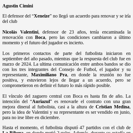
Agustin Cimini
El defensor del “
Xeneize
” no llegó un acuerdo para renovar y se iría
del club
Nicolás Valentini
, defensor de 23 años, tenía encaminada la
renovación con
Boca
, pero las condiciones cambiaron a último
momento y el futuro del jugador es incierto.
Los primeros contactos de parte del futbolista iniciaron en
septiembre del año pasado, mientras que la respuesta del club fue en
marzo de 2024. La ultima comunicación entre ambos bandos se dio
con los tres integrantes del Consejo de Futbol, el jugador y su
representante,
Maximiliano Pra
, en donde la reunión no fue
positiva, y estuvieron lejos de llegar a un acuerdo, pero se
comprometieron en definir el futuro lo más rápido posible.
El vínculo del zaguero central con Boca es hasta fin de año. La
intención del “
Auriazul
” es renovarle el contrato con una gran
mejora dineral al futbolista, casi a la altura de
Cristian Medina
,
pero la idea de Valentini y su representante es ser vendido en junio,
para no irse libre en diciembre.
Hasta el momento, el futbolista disputó 47 partidos con el club de
La Ribera
, en donde metió 2 goles. Además, durante su estadía en