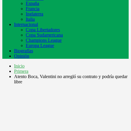
España
Francia
Inglaterra
Italia
Internacional
Copa Libertadores
Copa Sudamericana
Champions League
Europa League
Biografías
Opinión
Inicio
Primera
Atento Boca, Valentini no arregló su contrato y podría quedar
libre