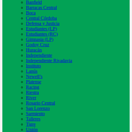
Banfield
Barracas Central
Boca
Central Córdoba
Defensa y Justicia
Estudiantes (LP)
Estudiantes (RC)
Gimnasia (LP)
Godoy Cruz
Huracán
Independiente
Independiente Rivadavia
Instituto
Lanús
Newell’s
Platense
Racing
Riestra
River
Rosario Central
San Lorenzo
Sarmiento
Talleres
Tigre
Unión