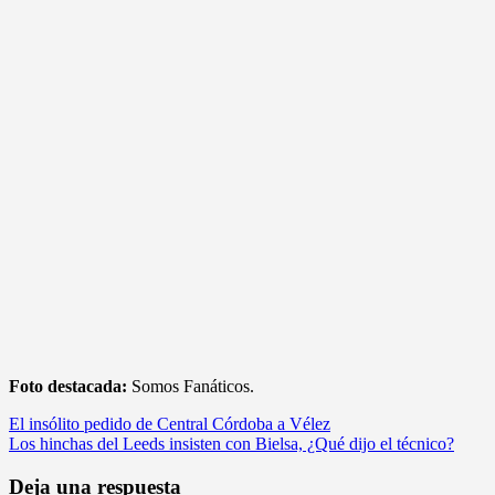
Foto destacada:
Somos Fanáticos.
Navegación
El insólito pedido de Central Córdoba a Vélez
Los hinchas del Leeds insisten con Bielsa, ¿Qué dijo el técnico?
de
entradas
Deja una respuesta