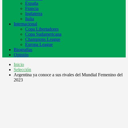
España
Francia
Inglaterra
Italia
Internacional
Copa Libertadores
Copa Sudamericana
Champions League
Europa League
Biografías
Opinión
Inicio
Selección
Argentina ya conoce a sus rivales del Mundial Femenino del
2023