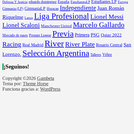
Estudiantes LP
España
eduardo dominguez
Europa
Defensa Y Justicia
EstudiantesLP
Independiente
Juan Román
GimnasiaLP
Gimnasia (LP)
Huracan
Liga Profesional
Lionel Messi
Riquelme
Lanus
Marcelo Gallardo
Lionel Scaloni
Manchester United
Previa
Primera
PSG
Qatar 2022
Mercado de pases
Premier League
River
River Plate
Racing
San
Rosario Central
Real Madrid
Selección Argentina
Lorenzo.
Vélez
Talleres
¡Seguinos!
Copyright ©2026
Gambeta
Tema por:
Theme Horse
Funciona gracias a:
WordPress