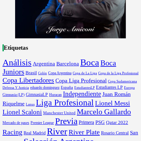
Etiquetas
Boca
Análisis
Boca
Argentina
Barcelona
Juniors
Brasil
Copa Argentina
Colón
Copa de La Liga
Copa de la Liga Profesional
Copa Libertadores
Copa Liga Profesional
Copa Sudamericana
Estudiantes LP
España
eduardo dominguez
Europa
Defensa Y Justicia
EstudiantesLP
Independiente
Juan Román
GimnasiaLP
Gimnasia (LP)
Huracan
Liga Profesional
Lionel Messi
Riquelme
Lanus
Marcelo Gallardo
Lionel Scaloni
Manchester United
Previa
Primera
PSG
Qatar 2022
Mercado de pases
Premier League
River
River Plate
Racing
San
Rosario Central
Real Madrid