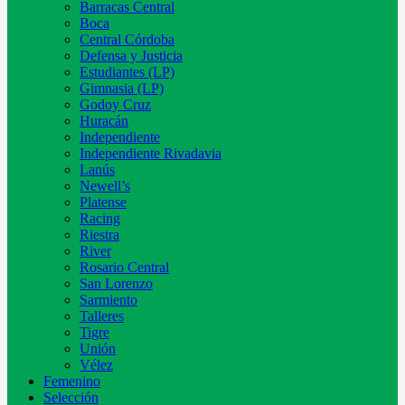
Barracas Central
Boca
Central Córdoba
Defensa y Justicia
Estudiantes (LP)
Gimnasia (LP)
Godoy Cruz
Huracán
Independiente
Independiente Rivadavia
Lanús
Newell’s
Platense
Racing
Riestra
River
Rosario Central
San Lorenzo
Sarmiento
Talleres
Tigre
Unión
Vélez
Femenino
Selección