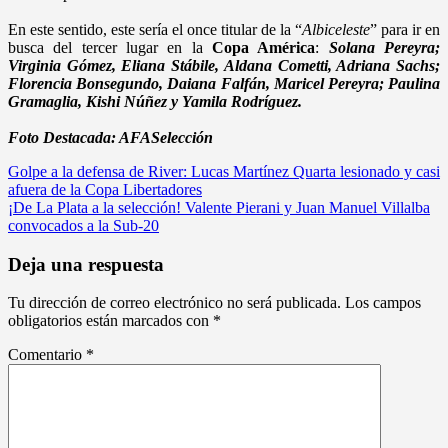
En este sentido, este sería el once titular de la “
Albiceleste
” para ir en
busca del tercer lugar en la
Copa América
:
Solana Pereyra;
Virginia Gómez, Eliana Stábile, Aldana Cometti, Adriana Sachs;
Florencia Bonsegundo, Daiana Falfán, Maricel Pereyra; Paulina
Gramaglia, Kishi Núñez y Yamila Rodríguez.
Foto Destacada: AFASelección
Navegación
Golpe a la defensa de River: Lucas Martínez Quarta lesionado y casi
afuera de la Copa Libertadores
de
¡De La Plata a la selección! Valente Pierani y Juan Manuel Villalba
entradas
convocados a la Sub-20
Deja una respuesta
Tu dirección de correo electrónico no será publicada.
Los campos
obligatorios están marcados con
*
Comentario
*