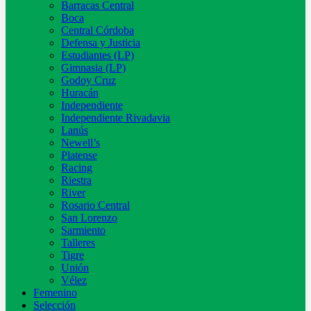
Barracas Central
Boca
Central Córdoba
Defensa y Justicia
Estudiantes (LP)
Gimnasia (LP)
Godoy Cruz
Huracán
Independiente
Independiente Rivadavia
Lanús
Newell’s
Platense
Racing
Riestra
River
Rosario Central
San Lorenzo
Sarmiento
Talleres
Tigre
Unión
Vélez
Femenino
Selección