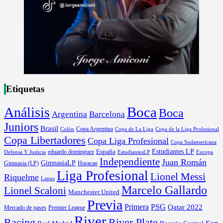
Etiquetas
Boca
Análisis
Boca
Argentina
Barcelona
Juniors
Brasil
Copa Argentina
Colón
Copa de La Liga
Copa de la Liga Profesional
Copa Libertadores
Copa Liga Profesional
Copa Sudamericana
Estudiantes LP
España
eduardo dominguez
Europa
Defensa Y Justicia
EstudiantesLP
Independiente
Juan Román
GimnasiaLP
Gimnasia (LP)
Huracan
Liga Profesional
Lionel Messi
Riquelme
Lanus
Marcelo Gallardo
Lionel Scaloni
Manchester United
Previa
Primera
PSG
Qatar 2022
Mercado de pases
Premier League
River
River Plate
Racing