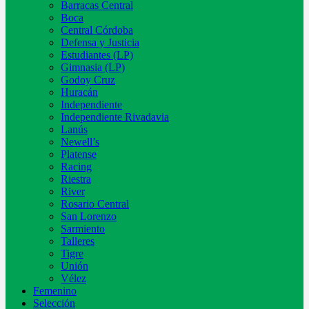
Barracas Central
Boca
Central Córdoba
Defensa y Justicia
Estudiantes (LP)
Gimnasia (LP)
Godoy Cruz
Huracán
Independiente
Independiente Rivadavia
Lanús
Newell’s
Platense
Racing
Riestra
River
Rosario Central
San Lorenzo
Sarmiento
Talleres
Tigre
Unión
Vélez
Femenino
Selección