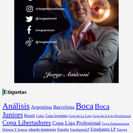
Etiquetas
Boca
Análisis
Boca
Argentina
Barcelona
Juniors
Brasil
Copa Argentina
Colón
Copa de La Liga
Copa de la Liga Profesional
Copa Libertadores
Copa Liga Profesional
Copa Sudamericana
Estudiantes LP
España
eduardo dominguez
Europa
Defensa Y Justicia
EstudiantesLP