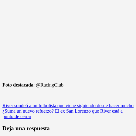
Foto destacada
: @RacingClub
Navegación
River sondeó a un futbolista que viene siguiendo desde hacer mucho
¿Suma un nuevo refuerzo? El ex San Lorenzo que River está a
de
punto de cerrar
entradas
Deja una respuesta