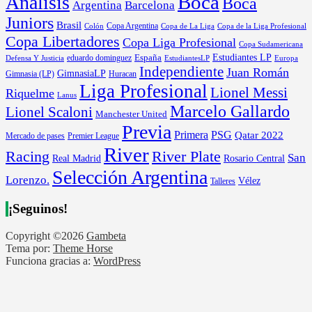
Boca
Análisis
Boca
Argentina
Barcelona
Juniors
Brasil
Copa Argentina
Colón
Copa de La Liga
Copa de la Liga Profesional
Copa Libertadores
Copa Liga Profesional
Copa Sudamericana
Estudiantes LP
España
eduardo dominguez
Europa
Defensa Y Justicia
EstudiantesLP
Independiente
Juan Román
GimnasiaLP
Gimnasia (LP)
Huracan
Liga Profesional
Lionel Messi
Riquelme
Lanus
Marcelo Gallardo
Lionel Scaloni
Manchester United
Previa
Primera
PSG
Qatar 2022
Mercado de pases
Premier League
River
River Plate
Racing
San
Rosario Central
Real Madrid
Selección Argentina
Lorenzo.
Vélez
Talleres
¡Seguinos!
Copyright ©2026
Gambeta
Tema por:
Theme Horse
Funciona gracias a:
WordPress