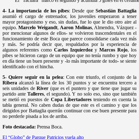
El “Tacuara” marcó el segundo y acumula 5 goles en el certam
4- La importancia de los pibes
: Desde que
Sebastián
Battaglia
asumió el cargo de entrenador, los juveniles empezaron a tener
mayor protagonismo y eso, sin dudas, fue lo que le dio otro aire al
equipo.
Marcelo
Weigandt
,
Aaron
Molinas
, Almendra, Vázquez -
por mencionar algunos de ellos- se volvieron trascendentales en el
funcionamiento de este Boca que parece consolidarse cada vez más
y más. Se podría decir que, respaldados por la experiencia de
algunos referentes como
Carlos
Izquierdoz
y
Marcos
Rojo
, los
pibes se hicieron cargo de un equipo que no tenía rumbo y que hoy
en día tiene un buen presente y -lo más importante de todo- se siente
identificado con el hincha.
5- Quiere seguir en la pelea
: Con este triunfo, el conjunto de la
Ribera
alcanzó la línea de los 30 puntos y se encuentra tercero a
seis unidades de
River
(que es el puntero y que tiene que jugar su
partido ante
Talleres
, el segundo). Y no solo eso, sino que también
se metió en puestos de
Copa
Libertadores
teniendo en cuenta la
tabla general. No caben dudas de que este es el camino y que los
dirigidos por Battaglia querrán continuar con ese buen presente para
no perderle pisada a los de arriba.
Foto destacada:
Prensa Boca.
Navegación
El “Globo” de Parque Patricios vuela alto