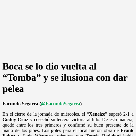
Boca se lo dio vuelta al
“Tomba” y se ilusiona con dar
pelea
Facundo Segarra (
@FacundoSegarra
)
En el cierre de la jornada de miércoles, el “
Xeneize
” superó 2-1 a
Godoy
Cruz
y cosechó su tercera victoria al hilo. De esta manera,
quedó entre los tres primeros y confirmó su buen presente de la
mano de los pibes. Los goles para el local fueron obra de
Frank
Fabra
y
Luis
Vázquez
, mientras que
Tomás
Badaloni
había