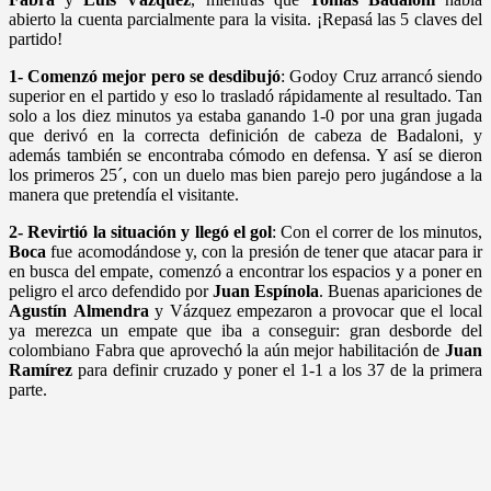
abierto la cuenta parcialmente para la visita. ¡Repasá las 5 claves del
partido!
1- Comenzó mejor pero se desdibujó
: Godoy Cruz arrancó siendo
superior en el partido y eso lo trasladó rápidamente al resultado. Tan
solo a los diez minutos ya estaba ganando 1-0 por una gran jugada
que derivó en la correcta definición de cabeza de Badaloni, y
además también se encontraba cómodo en defensa. Y así se dieron
los primeros 25´, con un duelo mas bien parejo pero jugándose a la
manera que pretendía el visitante.
2- Revirtió la situación y llegó el gol
: Con el correr de los minutos,
Boca
fue acomodándose y, con la presión de tener que atacar para ir
en busca del empate, comenzó a encontrar los espacios y a poner en
peligro el arco defendido por
Juan
Espínola
. Buenas apariciones de
Agustín
Almendra
y Vázquez empezaron a provocar que el local
ya merezca un empate que iba a conseguir: gran desborde del
colombiano Fabra que aprovechó la aún mejor habilitación de
Juan
Ramírez
para definir cruzado y poner el 1-1 a los 37 de la primera
parte.