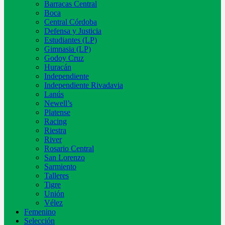
Barracas Central
Boca
Central Córdoba
Defensa y Justicia
Estudiantes (LP)
Gimnasia (LP)
Godoy Cruz
Huracán
Independiente
Independiente Rivadavia
Lanús
Newell’s
Platense
Racing
Riestra
River
Rosario Central
San Lorenzo
Sarmiento
Talleres
Tigre
Unión
Vélez
Femenino
Selección