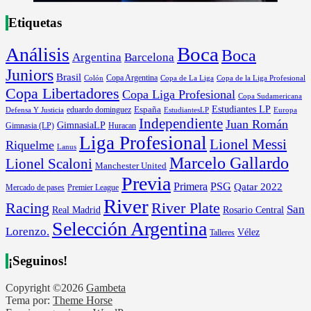
Etiquetas
Boca
Análisis
Boca
Argentina
Barcelona
Juniors
Brasil
Copa Argentina
Colón
Copa de La Liga
Copa de la Liga Profesional
Copa Libertadores
Copa Liga Profesional
Copa Sudamericana
Estudiantes LP
España
eduardo dominguez
Europa
Defensa Y Justicia
EstudiantesLP
Independiente
Juan Román
GimnasiaLP
Gimnasia (LP)
Huracan
Liga Profesional
Lionel Messi
Riquelme
Lanus
Marcelo Gallardo
Lionel Scaloni
Manchester United
Previa
Primera
PSG
Qatar 2022
Mercado de pases
Premier League
River
River Plate
Racing
San
Rosario Central
Real Madrid
Selección Argentina
Lorenzo.
Vélez
Talleres
¡Seguinos!
Copyright ©2026
Gambeta
Tema por:
Theme Horse