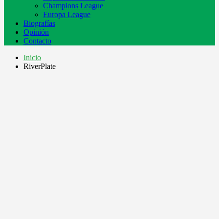
Champions League
Europa League
Biografías
Opinión
Contacto
Inicio
RiverPlate