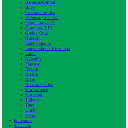
Barracas Central
Boca
Central Córdoba
Defensa y Justicia
Estudiantes (LP)
Gimnasia (LP)
Godoy Cruz
Huracán
Independiente
Independiente Rivadavia
Lanús
Newell’s
Platense
Racing
Riestra
River
Rosario Central
San Lorenzo
Sarmiento
Talleres
Tigre
Unión
Vélez
Femenino
Selección