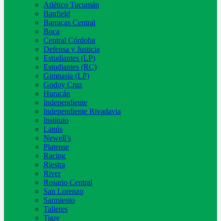
Atlético Tucumán
Banfield
Barracas Central
Boca
Central Córdoba
Defensa y Justicia
Estudiantes (LP)
Estudiantes (RC)
Gimnasia (LP)
Godoy Cruz
Huracán
Independiente
Independiente Rivadavia
Instituto
Lanús
Newell’s
Platense
Racing
Riestra
River
Rosario Central
San Lorenzo
Sarmiento
Talleres
Tigre