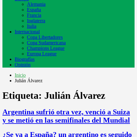
Alemania
España
Francia
Inglaterra
Italia
Internacional
Copa Libertadores
Copa Sudamericana
Champions League
Europa League
Biografías
Opinión
Inicio
Julián Álvarez
Etiqueta:
Julián Álvarez
Argentina sufrió otra vez, venció a Suiza
y se metió en las semifinales del Mundial
¿Se va a España? un argentino es seguido