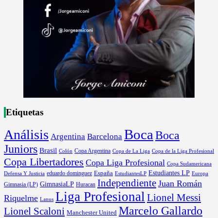
Etiquetas
Boca
Análisis
Boca
Argentina
Barcelona
Juniors
Brasil
Copa Argentina
Colón
Copa de La Liga
Copa de la Liga Profesional
Copa Libertadores
Copa Liga Profesional
Copa Sudamericana
Estudiantes LP
España
eduardo dominguez
Europa
Defensa Y Justicia
EstudiantesLP
Independiente
Juan Román
GimnasiaLP
Gimnasia (LP)
Huracan
Liga Profesional
Lionel Messi
Riquelme
Lanus
Marcelo Gallardo
Lionel Scaloni
Manchester United