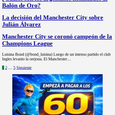
Balón de Oro?
La decisión del Manchester City sobre
Julián Álvarez
Manchester City se coronó campeón de la
Champions League
Luisina Bond (@bond_luisina) Luego de un intenso partido el club
Ingles levanto la orejona. El Manchester…
Paginación
1
2
…
5
Siguiente
de
entradas