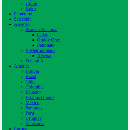
Unión
Vélez
Femenino
Selección
Ascenso
Primera Nacional
Colón
Godoy Cruz
Patronato
B Metropolitana
Arsenal
Federal A
América
Bolivia
Brasil
Chile
Colombia
Ecuador
Estados Unidos
México
Paraguay
Perú
Uruguay
Venezuela
Europa