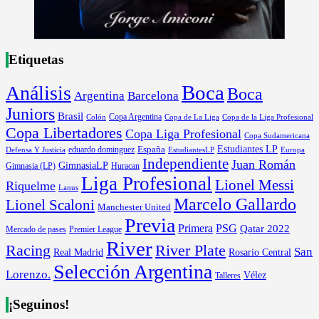
Etiquetas
Boca
Análisis
Boca
Argentina
Barcelona
Juniors
Brasil
Copa Argentina
Colón
Copa de La Liga
Copa de la Liga Profesional
Copa Libertadores
Copa Liga Profesional
Copa Sudamericana
Estudiantes LP
España
eduardo dominguez
Europa
Defensa Y Justicia
EstudiantesLP
Independiente
Juan Román
GimnasiaLP
Gimnasia (LP)
Huracan
Liga Profesional
Lionel Messi
Riquelme
Lanus
Marcelo Gallardo
Lionel Scaloni
Manchester United
Previa
Primera
PSG
Qatar 2022
Mercado de pases
Premier League
River
River Plate
Racing
San
Rosario Central
Real Madrid
Selección Argentina
Lorenzo.
Vélez
Talleres
¡Seguinos!