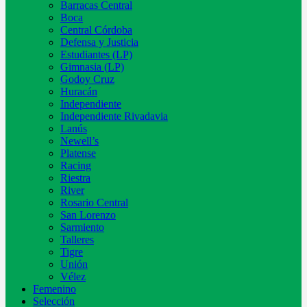
Barracas Central
Boca
Central Córdoba
Defensa y Justicia
Estudiantes (LP)
Gimnasia (LP)
Godoy Cruz
Huracán
Independiente
Independiente Rivadavia
Lanús
Newell’s
Platense
Racing
Riestra
River
Rosario Central
San Lorenzo
Sarmiento
Talleres
Tigre
Unión
Vélez
Femenino
Selección