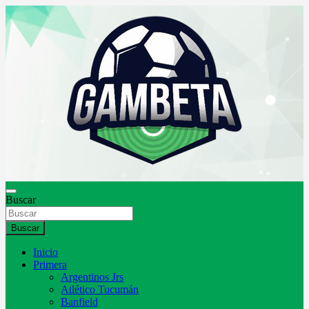
Saltar
al
contenido
Buscar
Gambeta
Buscar
Inicio
Primera
Argentinos Jrs
Atlético Tucumán
Banfield