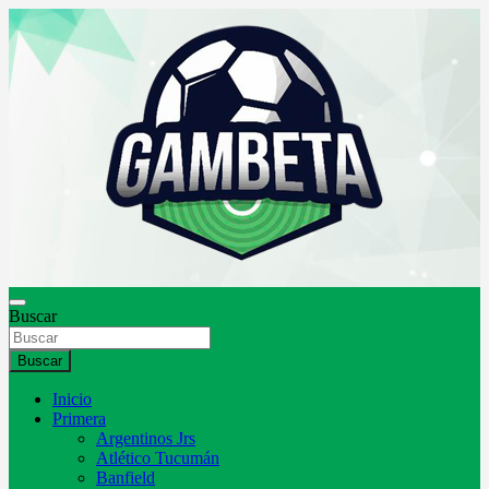
Saltar
al
contenido
Buscar
Gambeta
Buscar
Inicio
Primera
Argentinos Jrs
Atlético Tucumán
Banfield