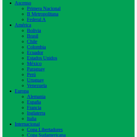
Ascenso
Primera Nacional
B Metropolitana
Federal A
América
Bolivia
Brasil
Chile
Colombia
Ecuador
Estados Unidos
México
Paraguay
Perú
Uruguay
Venezuela
Europa
Alemania
España
Francia
Inglaterra
Italia
Internacional
Copa Libertadores
Copa Sudamericana