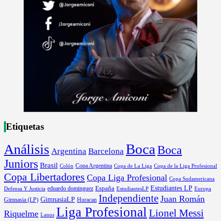
Etiquetas
Boca
Análisis
Boca
Argentina
Barcelona
Juniors
Brasil
Copa Argentina
Colón
Copa de La Liga
Copa de la Liga Profesional
Copa Libertadores
Copa Liga Profesional
Copa Sudamericana
Estudiantes LP
España
eduardo dominguez
Europa
Defensa Y Justicia
EstudiantesLP
Independiente
Juan Román
GimnasiaLP
Gimnasia (LP)
Huracan
Liga Profesional
Lionel Messi
Riquelme
Lanus