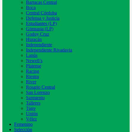
Barracas Central
Boca
Central Córdoba
Defensa y Justicia
Estudiantes (LP)
Gimnasia (LP)
Godoy Cruz
Huracán
Independiente
Independiente Rivadavia
Lanús
Newell’s
Platense
Racing
Riestra
River
Rosario Central
San Lorenzo
Sarmiento
Talleres
Tigre
Unión
Vélez
Femenino
Selección