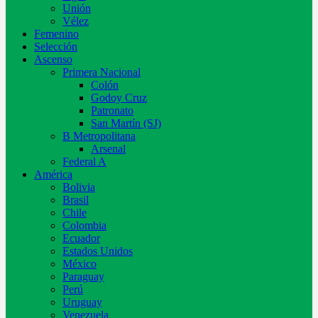
Unión
Vélez
Femenino
Selección
Ascenso
Primera Nacional
Colón
Godoy Cruz
Patronato
San Martín (SJ)
B Metropolitana
Arsenal
Federal A
América
Bolivia
Brasil
Chile
Colombia
Ecuador
Estados Unidos
México
Paraguay
Perú
Uruguay
Venezuela