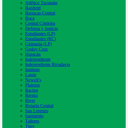
Atlético Tucumán
Banfield
Barracas Central
Boca
Central Córdoba
Defensa y Justicia
Estudiantes (LP)
Estudiantes (RC)
Gimnasia (LP)
Godoy Cruz
Huracán
Independiente
Independiente Rivadavia
Instituto
Lanús
Newell’s
Platense
Racing
Riestra
River
Rosario Central
San Lorenzo
Sarmiento
Talleres
Tigre