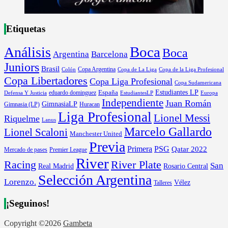
Etiquetas
Boca
Análisis
Boca
Argentina
Barcelona
Juniors
Brasil
Copa Argentina
Colón
Copa de La Liga
Copa de la Liga Profesional
Copa Libertadores
Copa Liga Profesional
Copa Sudamericana
Estudiantes LP
España
eduardo dominguez
Europa
Defensa Y Justicia
EstudiantesLP
Independiente
Juan Román
GimnasiaLP
Gimnasia (LP)
Huracan
Liga Profesional
Lionel Messi
Riquelme
Lanus
Marcelo Gallardo
Lionel Scaloni
Manchester United
Previa
Primera
PSG
Qatar 2022
Mercado de pases
Premier League
River
River Plate
Racing
San
Rosario Central
Real Madrid
Selección Argentina
Lorenzo.
Vélez
Talleres
¡Seguinos!
Copyright ©2026
Gambeta