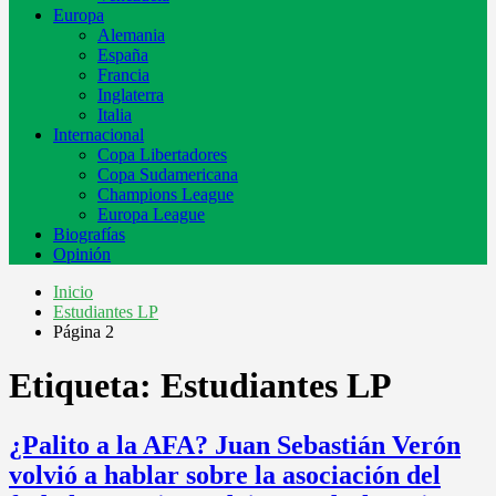
Europa
Alemania
España
Francia
Inglaterra
Italia
Internacional
Copa Libertadores
Copa Sudamericana
Champions League
Europa League
Biografías
Opinión
Inicio
Estudiantes LP
Página 2
Etiqueta:
Estudiantes LP
¿Palito a la AFA? Juan Sebastián Verón
volvió a hablar sobre la asociación del