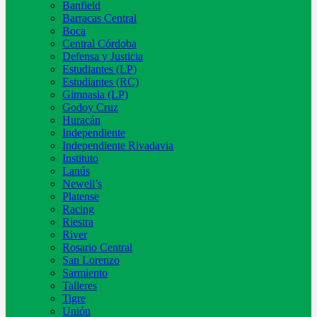
Banfield
Barracas Central
Boca
Central Córdoba
Defensa y Justicia
Estudiantes (LP)
Estudiantes (RC)
Gimnasia (LP)
Godoy Cruz
Huracán
Independiente
Independiente Rivadavia
Instituto
Lanús
Newell’s
Platense
Racing
Riestra
River
Rosario Central
San Lorenzo
Sarmiento
Talleres
Tigre
Unión