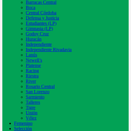
Barracas Central
Boca
Central Córdoba
Defensa y Justicia
Estudiantes (LP)
Gimnasia (LP)
Godoy Cruz
Huracán
Independiente
Independiente Rivadavia
Lanús
Newell’s
Platense
Racing
Riestra
River
Rosario Central
San Lorenzo
Sarmiento
Talleres
Tigre
Unión
Vélez
Femenino
Selección