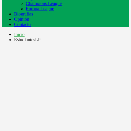
Champions League
Europa League
Biografías
Opinión
Contacto
Inicio
EstudiantesLP