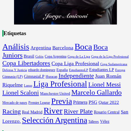
Etiquetas
Boca
Análisis
Boca
Argentina
Barcelona
Juniors
Brasil
Copa Argentina
Colón
Copa de La Liga
Copa de la Liga Profesional
Copa Libertadores
Copa Liga Profesional
Copa Sudamericana
Estudiantes LP
España
eduardo dominguez
Europa
Defensa Y Justicia
EstudiantesLP
Independiente
Juan Román
GimnasiaLP
Gimnasia (LP)
Huracan
Liga Profesional
Lionel Messi
Riquelme
Lanus
Marcelo Gallardo
Lionel Scaloni
Manchester United
Previa
Primera
PSG
Qatar 2022
Mercado de pases
Premier League
River
River Plate
Racing
San
Rosario Central
Real Madrid
Selección Argentina
Lorenzo.
Vélez
Talleres