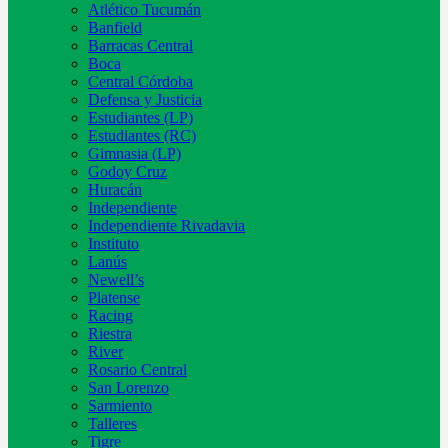
Atlético Tucumán
Banfield
Barracas Central
Boca
Central Córdoba
Defensa y Justicia
Estudiantes (LP)
Estudiantes (RC)
Gimnasia (LP)
Godoy Cruz
Huracán
Independiente
Independiente Rivadavia
Instituto
Lanús
Newell’s
Platense
Racing
Riestra
River
Rosario Central
San Lorenzo
Sarmiento
Talleres
Tigre