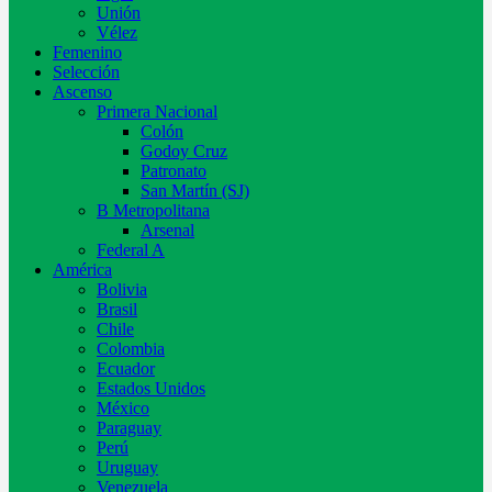
Unión
Vélez
Femenino
Selección
Ascenso
Primera Nacional
Colón
Godoy Cruz
Patronato
San Martín (SJ)
B Metropolitana
Arsenal
Federal A
América
Bolivia
Brasil
Chile
Colombia
Ecuador
Estados Unidos
México
Paraguay
Perú
Uruguay
Venezuela