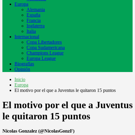
Europa
Alemania
España
Francia
Inglaterra
Italia
Internacional
Copa Libertadores
Copa Sudamericana
Champions League
Europa League
Biografías
Opinión
Inicio
Europa
El motivo por el que a Juventus le quitaron 15 puntos
El motivo por el que a Juventus
le quitaron 15 puntos
Nicolas Gonzalez (@NicolasGonzF)