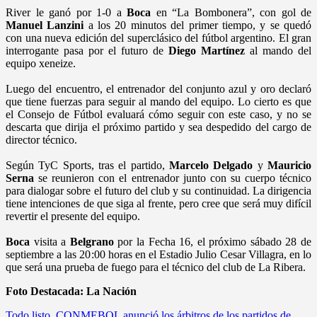
River le ganó por 1-0 a
Boca
en “La Bombonera”, con gol de
Manuel Lanzini
a los 20 minutos del primer tiempo, y se quedó
con una nueva edición del superclásico del fútbol argentino. El gran
interrogante pasa por el futuro de
Diego Martínez
al mando del
equipo xeneize.
Luego del encuentro, el entrenador del conjunto azul y oro declaró
que tiene fuerzas para seguir al mando del equipo. Lo cierto es que
el Consejo de Fútbol evaluará cómo seguir con este caso, y no se
descarta que dirija el próximo partido y sea despedido del cargo de
director técnico.
Según TyC Sports, tras el partido,
Marcelo Delgado
y
Mauricio
Serna
se reunieron con el entrenador junto con su cuerpo técnico
para dialogar sobre el futuro del club y su continuidad. La dirigencia
tiene intenciones de que siga al frente, pero cree que será muy difícil
revertir el presente del equipo.
Boca
visita a
Belgrano
por la Fecha 16, el próximo sábado 28 de
septiembre a las 20:00 horas en el Estadio Julio Cesar Villagra, en lo
que será una prueba de fuego para el técnico del club de La Ribera.
Foto Destacada: La Nación
Todo listo, CONMEBOL anunció los árbitros de los partidos de