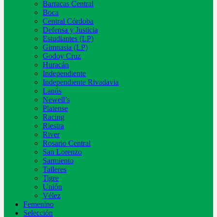
Barracas Central
Boca
Central Córdoba
Defensa y Justicia
Estudiantes (LP)
Gimnasia (LP)
Godoy Cruz
Huracán
Independiente
Independiente Rivadavia
Lanús
Newell’s
Platense
Racing
Riestra
River
Rosario Central
San Lorenzo
Sarmiento
Talleres
Tigre
Unión
Vélez
Femenino
Selección