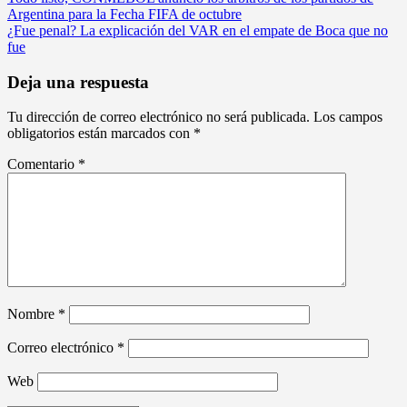
Navegación
Argentina para la Fecha FIFA de octubre
de
¿Fue penal? La explicación del VAR en el empate de Boca que no
entradas
fue
Deja una respuesta
Tu dirección de correo electrónico no será publicada.
Los campos
obligatorios están marcados con
*
Comentario
*
Nombre
*
Correo electrónico
*
Web