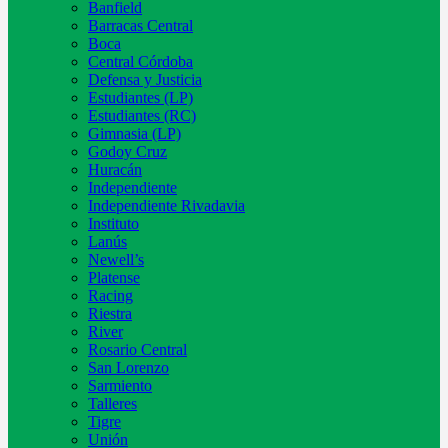
Banfield
Barracas Central
Boca
Central Córdoba
Defensa y Justicia
Estudiantes (LP)
Estudiantes (RC)
Gimnasia (LP)
Godoy Cruz
Huracán
Independiente
Independiente Rivadavia
Instituto
Lanús
Newell’s
Platense
Racing
Riestra
River
Rosario Central
San Lorenzo
Sarmiento
Talleres
Tigre
Unión