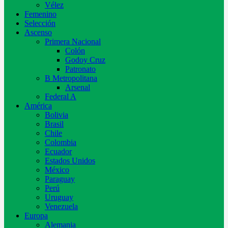
Vélez
Femenino
Selección
Ascenso
Primera Nacional
Colón
Godoy Cruz
Patronato
B Metropolitana
Arsenal
Federal A
América
Bolivia
Brasil
Chile
Colombia
Ecuador
Estados Unidos
México
Paraguay
Perú
Uruguay
Venezuela
Europa
Alemania