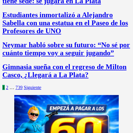
tiene sede: se jugará en La Plata
Estudiantes inmortalizó a Alejandro
Sabella con una estatua en el Paseo de los
Profesores de UNO
Neymar habló sobre su futuro: “No sé por
cuánto tiempo voy a seguir jugando”
Gimnasia sueña con el regreso de Milton
Casco, ¿Llegará a La Plata?
Paginación
1
2
…
739
Siguiente
de
entradas