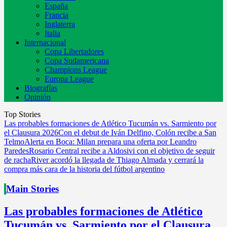
España
Francia
Inglaterra
Italia
Internacional
Copa Libertadores
Copa Sudamericana
Champions League
Europa League
Biografías
Opinión
Top Stories
Las probables formaciones de Atlético Tucumán vs. Sarmiento por
el Clausura 2026
Con el debut de Iván Delfino, Colón recibe a San
Telmo
Alerta en Boca: Milan prepara una oferta por Leandro
Paredes
Rosario Central recibe a Aldosivi con el objetivo de seguir
de racha
River acordó la llegada de Thiago Almada y cerrará la
compra más cara de la historia del fútbol argentino
Main Stories
Las probables formaciones de Atlético
Tucumán vs. Sarmiento por el Clausura