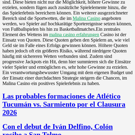
sind. Diese bieten nicht nur die Möglichkeit, höhere Gewinne zu
erzielen, sondern fügen auch zusätzliche Spielelemente hinzu, die
das Spielerlebnis bereichern können. Ein weiterer ausgezeichneter
Bereich sind die Sportwetten, die im
Malina Casino
angeboten
werden, wo Spieler auf hochkarätige Sportereignisse setzen können,
von Fußballspielen bis hin zu Basketballmatches.Ein zentrales
Element des Wettens im
malina casino erfahrungen
Casino ist der
Einsatz von Quoten. Diese Quoten geben den Spielern an, wie viel
Geld sie im Falle eines Erfolgs gewinnen können. Höhere Quoten
haben jedoch oft ein größeres Risiko, während niedrigere Quoten
häufig mit sichereren Wetten verbunden sind. Zudem sind
progressive Jackpots ein Hit, denn hier summieren sich die Einsätze
vieler Spieler und ermöglichen es, sehr hohe Gewinne zu erzielen.
Ein verantwortungsbewusster Umgang mit dem eigenen Budget und
der Einsatz einer durchdachten Strategie steigern die Chancen, im
Malina Casino ein positives Spielerlebnis zu haben.
Las probables formaciones de Atlético
Tucumán vs. Sarmiento por el Clausura
2026
Con el debut de Iván Delfino, Colón
recibe a San Telmo