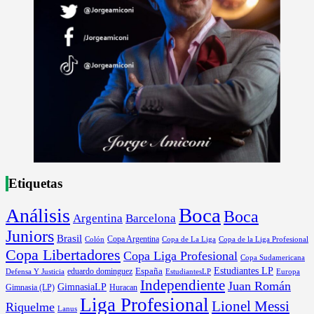
Etiquetas
Boca
Análisis
Boca
Argentina
Barcelona
Juniors
Brasil
Copa Argentina
Colón
Copa de La Liga
Copa de la Liga Profesional
Copa Libertadores
Copa Liga Profesional
Copa Sudamericana
Estudiantes LP
España
eduardo dominguez
Europa
Defensa Y Justicia
EstudiantesLP
Independiente
Juan Román
GimnasiaLP
Gimnasia (LP)
Huracan
Liga Profesional
Lionel Messi
Riquelme
Lanus